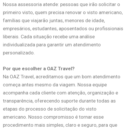
Nossa assessoria atende: p
essoas que irão solicitar o
primeiro visto, q
uem precisa renovar o visto americano,
f
amílias que viajarão juntas, m
enores de idade,
e
mpresários, e
studantes, a
posentados ou p
rofissionais
liberais.
Cada situação recebe uma análise
individualizada para garantir um atendimento
personalizado.
Por que escolher a OAZ Travel?
Na OAZ Travel, acreditamos que um bom atendimento
começa antes mesmo da viagem.
Nossa equipe
acompanha cada cliente com atenção, organização e
transparência, oferecendo suporte durante todas as
etapas do processo de solicitação do visto
americano.
Nosso compromisso é tornar esse
procedimento mais simples, claro e seguro, para que